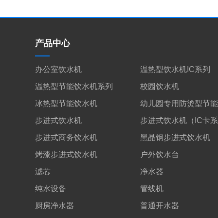
产品中心
办公室饮水机
温热型饮水机IC系列
温热型节能饮水机系列
校园饮水机
冰热型节能饮水机
幼儿园专用防烫型节能
步进式饮水机
步进式饮水机（IC卡
步进式商务饮水机
黑晶钢步进式饮水机
烤漆步进式饮水机
户外饮水台
滤芯
净水器
纯水设备
管线机
厨房净水器
普通开水器