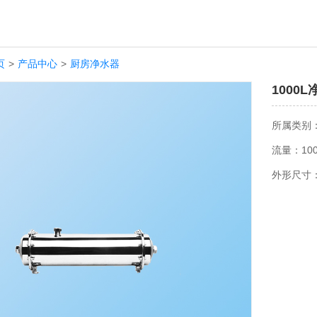
页
>
产品中心
>
厨房净水器
1000
所属类别
流量：100
外形尺寸：4