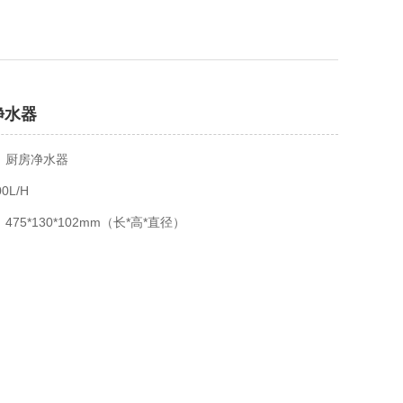
L净水器
：厨房净水器
0L/H
75*130*102mm（长*高*直径）