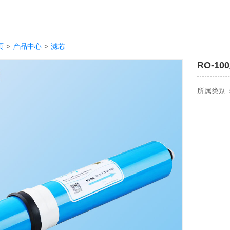
页
>
产品中心
>
滤芯
RO-10
所属类别