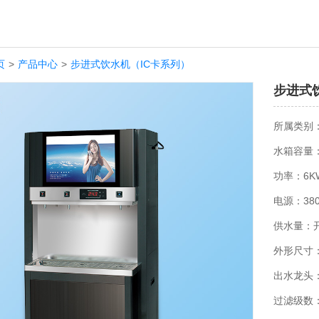
页
>
产品中心
>
步进式饮水机（IC卡系列）
步进式饮
所属类别
水箱容量：
功率：6K
电源：380
供水量：开
外形尺寸：8
出水龙头
过滤级数：