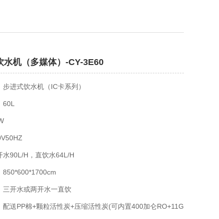
水机（多媒体）-CY-3E60
：步进式饮水机（IC卡系列）
60L
W
V50HZ
水90L/H，直饮水64L/H
50*600*1700cm
：三开水或两开水一直饮
配送PP棉+颗粒活性炭+压缩活性炭(可内置400加仑RO+11G