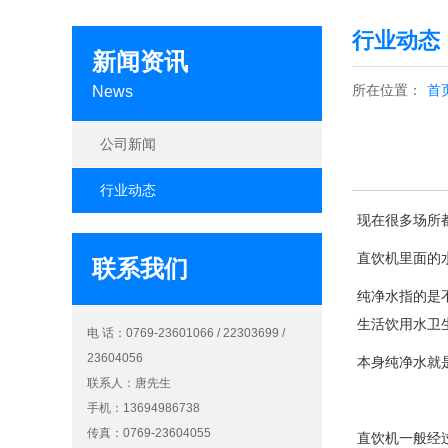
行业动态
新闻资讯
所在位置：
首
News
公司新闻
行业动态
现在很多场所
直饮机里面的
联系我们
纯净水指的是
生活饮用水卫
电 话：0769-23601066 / 22303699 /
23604056
本身纯净水就
联系人：唐先生
手机：13694986738
传真：0769-23604055
直饮机一般经